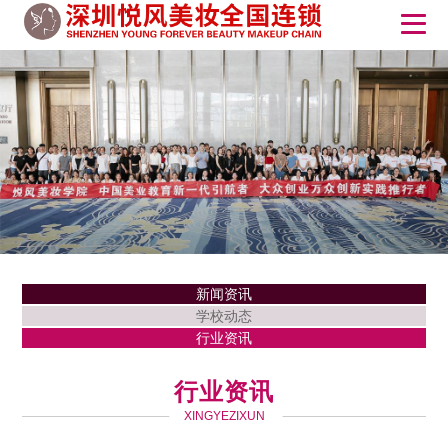
新闻资讯
学校动态
行业资讯
行业资讯
XINGYEZIXUN