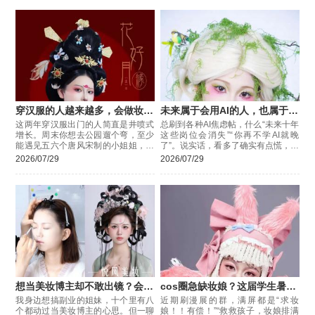
穿汉服的人越来越多，会做妆造
未来属于会用AI的人，也属于有
的人已不够用了
手艺的人，比如...
这两年穿汉服出门的人简直是井喷式
总刷到各种AI焦虑帖，什么“未来十年
增长。周末你想去公园遛个弯，至少
这些岗位会消失”“你再不学AI就晚
能遇见五六个唐风宋制的小姐姐，连
了”。说实话，看多了确实有点慌，但
地铁里都经常看到马面裙配衬衫的通
冷静下来想想，有些东西，AI它真就
2026/07/29
2026/07/29
勤穿搭。汉服早就不是小众爱好了，
干不了。
想当美妆博主却不敢出镜？会化
cos圈急缺妆娘？这届学生暑假
妆的人做自媒体...
悄悄接起了委托
我身边想搞副业的姐妹，十个里有八
近期刷漫展的群，满屏都是“求妆
个都动过当美妆博主的心思。但一聊
娘！！有偿！”“救救孩子，妆娘排满