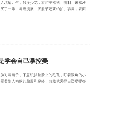
？入坑这几年，钱没少花，衣柜里襦裙、明制、宋裤堆
扇买了一堆，每逢漫展、汉服节还要约拍、凑局，表面
是学会自己掌控美
完脸对着镜子，下意识扒拉脸上的毛孔，盯着眼角的小
，看着别人精致的脸蛋和穿搭，忽然就觉得自己哪哪都