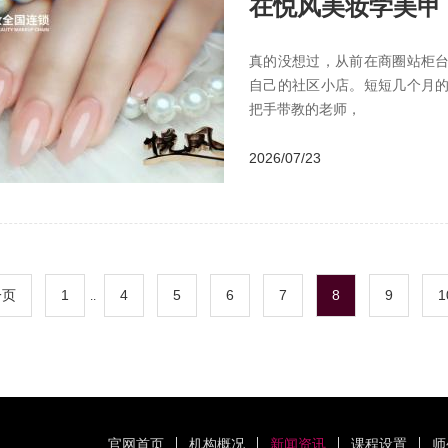
在悦风美妆学美甲
真的没想过，从前在商圈站柜
自己的社区小店。短短几个月
把手带教的老师，
2026/07/23
一页
1
4
5
6
7
8
9
1
..
官网首页
机构概况
新闻资讯
课程设置
师