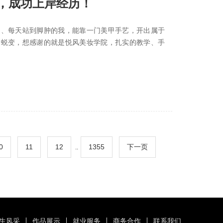
，成功上岸经历！
台、每天站到脚肿的我，能靠一门美甲手艺，开出属于
的蜕变，想感谢的就是悦风美妆学院，扎实的教学、手
0
11
12
1355
下一页
..
生风采
作品展示
就业服务
商务合作
联系我们