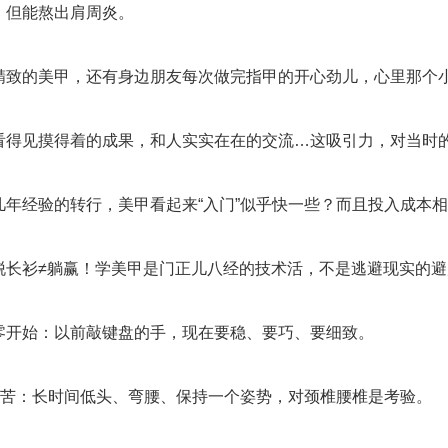
，但能熬出肩周炎。
精致的美甲，还有身边朋友每次做完指甲的开心劲儿，心里那个
看得见摸得着的成果，和人实实在在的交流…这吸引力，对当时
几年经验的转行，美甲看起来“入门”似乎快一些？而且投入成本
脱长衫≠躺赢！学美甲是门正儿八经的技术活，不是逃避现实的
零开始：以前敲键盘的手，现在要稳、要巧、要细致。
”的苦：长时间低头、弯腰、保持一个姿势，对颈椎腰椎是考验。