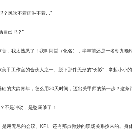
吗？风吹不着雨淋不着…”
活自己吗？”
声音，我太熟悉了！我叫阿哲（化名），半年前还是一名朝九晚N
家美甲工作室的合伙人之一。脱下那件无形的“长衫”，拿起小小
基础的大龄青年，怎么用30天时间，迈出美甲师的第一步？这条
”？不是冲动，是憋屈够了！
，是用无尽的会议、KPI、还有那点微妙的职场关系换来的。身