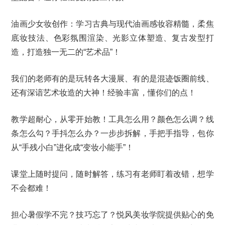
油画少女妆创作：学习古典与现代油画感妆容精髓，柔焦
底妆技法、色彩氛围渲染、光影立体塑造、复古发型打
造，打造独一无二的“艺术品”！
我们的老师有的是玩转各大漫展、有的是混迹饭圈前线、
还有深谙艺术妆造的大神！经验丰富，懂你们的点！
教学超耐心，从零开始教！工具怎么用？颜色怎么调？线
条怎么勾？手抖怎么办？一步步拆解，手把手指导，包你
从“手残小白”进化成“变妆小能手”！
课堂上随时提问，随时解答，练习有老师盯着改错，想学
不会都难！
担心暑假学不完？技巧忘了？悦风美妆学院提供贴心的免