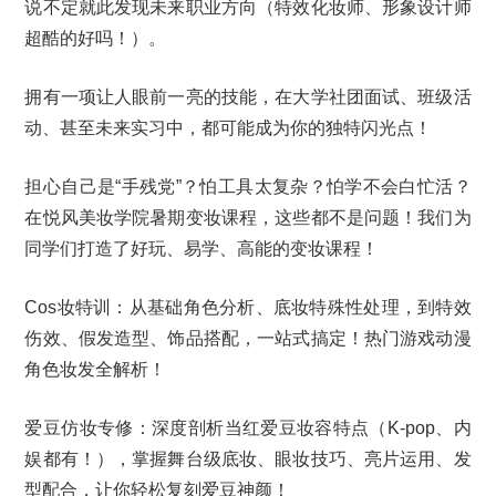
说不定就此发现未来职业方向（特效化妆师、形象设计师
超酷的好吗！）。
拥有一项让人眼前一亮的技能，在大学社团面试、班级活
动、甚至未来实习中，都可能成为你的独特闪光点！
担心自己是“手残党”？怕工具太复杂？怕学不会白忙活？
在悦风美妆学院暑期变妆课程，这些都不是问题！我们为
同学们打造了好玩、易学、高能的变妆课程！
Cos妆特训：从基础角色分析、底妆特殊性处理，到特效
伤效、假发造型、饰品搭配，一站式搞定！热门游戏动漫
角色妆发全解析！
爱豆仿妆专修：深度剖析当红爱豆妆容特点（K-pop、内
娱都有！），掌握舞台级底妆、眼妆技巧、亮片运用、发
型配合，让你轻松复刻爱豆神颜！