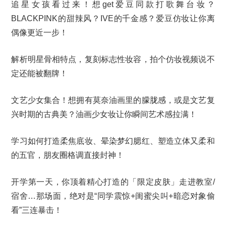
追星女孩看过来！想get爱豆同款打歌舞台妆？
BLACKPINK的甜辣风？IVE的千金感？爱豆仿妆让你离
偶像更近一步！
解析明星骨相特点，复刻标志性妆容，拍个仿妆视频说不
定还能被翻牌！
文艺少女集合！想拥有莫奈油画里的朦胧感，或是文艺复
兴时期的古典美？油画少女妆让你瞬间艺术感拉满！
学习如何打造柔焦底妆、晕染梦幻腮红、塑造立体又柔和
的五官，朋友圈格调直接封神！
开学第一天，你顶着精心打造的「限定皮肤」走进教室/
宿舍…那场面，绝对是“同学震惊+闺蜜尖叫+暗恋对象偷
看”三连暴击！