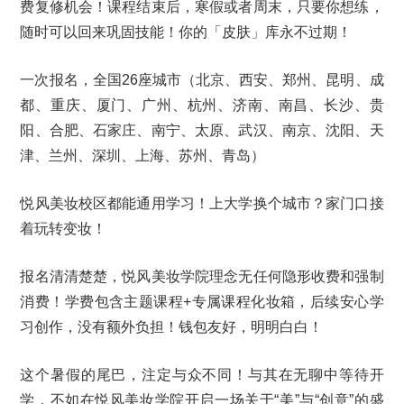
费复修机会！课程结束后，寒假或者周末，只要你想练，
随时可以回来巩固技能！你的「皮肤」库永不过期！
一次报名，全国26座城市（北京、西安、郑州、昆明、成
都、重庆、厦门、广州、杭州、济南、南昌、长沙、贵
阳、合肥、石家庄、南宁、太原、武汉、南京、沈阳、天
津、兰州、深圳、上海、苏州、青岛）
悦风美妆校区都能通用学习！上大学换个城市？家门口接
着玩转变妆！
报名清清楚楚，悦风美妆学院理念无任何隐形收费和强制
消费！学费包含主题课程+专属课程化妆箱，后续安心学
习创作，没有额外负担！钱包友好，明明白白！
这个暑假的尾巴，注定与众不同！与其在无聊中等待开
学，不如在悦风美妆学院开启一场关于“美”与“创意”的盛