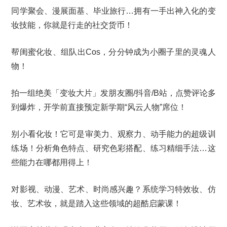
同学聚会、漫展面基、毕业旅行…拥有一手出神入化的变
妆技能，你就是行走的社交货币！
帮闺蜜化妆、组队出Cos，分分钟成为小圈子里的灵魂人
物！
拍一组绝美「变妆大片」发朋友圈/抖音/B站，点赞评论多
到爆炸，开学前直接预定新学期“风云人物”席位！
别小看化妆！它可是审美力、观察力、动手能力的超级训
练场！分析角色特点、研究色彩搭配、练习精细手法…这
些能力在哪都用得上！
对影视、动漫、艺术、时尚感兴趣？系统学习特效妆、仿
妆、艺术妆，就是踏入这些领域的超酷启蒙课！