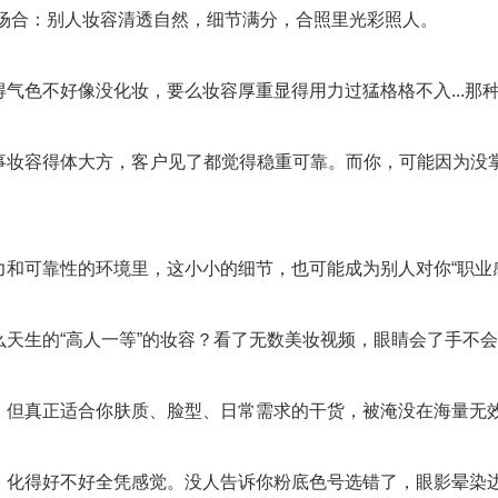
交场合：别人妆容清透自然，细节满分，合照里光彩照人。
气色不好像没化妆，要么妆容厚重显得用力过猛格格不入...那
事妆容得体大方，客户见了都觉得稳重可靠。而你，可能因为没
力和可靠性的环境里，这小小的细节，也可能成为别人对你“职业
么天生的“高人一等”的妆容？看了无数美妆视频，眼睛会了手不
，但真正适合你肤质、脸型、日常需求的干货，被淹没在海量无
，化得好不好全凭感觉。没人告诉你粉底色号选错了，眼影晕染边界