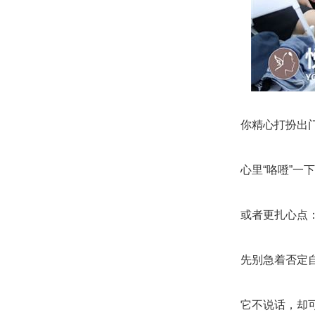
你精心打扮出
心里“咯噔”一
或者更扎心点
先别急着否定
它不说话，却