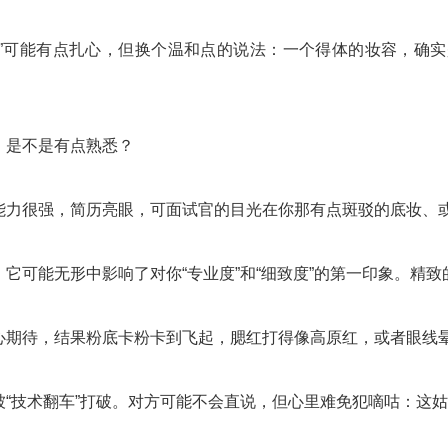
层”可能有点扎心，但换个温和点的说法：一个得体的妆容，确
，是不是有点熟悉？
能力很强，简历亮眼，可面试官的目光在你那有点斑驳的底妆、或者
，它可能无形中影响了对你“专业度”和“细致度”的第一印象。精
心期待，结果粉底卡粉卡到飞起，腮红打得像高原红，或者眼线晕成
“技术翻车”打破。对方可能不会直说，但心里难免犯嘀咕：这姑