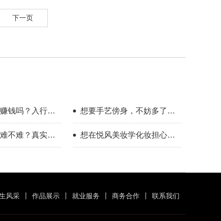
下一页
赚钱吗？入行半
想要手艺傍身，不妨多了解
受
一下美业这个方向
难不难？真实经
想在悦风美妆学化妆担心班
案
里人多学不会？
生风采
作品展示
就业服务
商务合作
联系我们