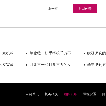
上一页
返回列表
一家机构教
学化妆，新手择校千万不要
纹绣师真的
只看外表
年的真实感
立完成cos
月薪三千和月薪三万的女
学美甲到底
做得到
生，差的是一门可变现的手
历告诉你答
艺
官网首页
机构概况
新闻资讯
课程设置
师